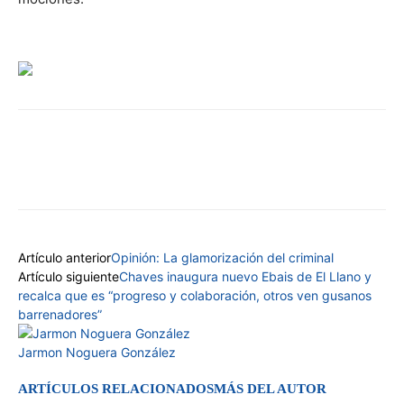
Facebook
Twitter
Pinterest
Wha
Artículo anterior
Opinión: La glamorización del criminal
Artículo siguiente
Chaves inaugura nuevo Ebais de El Llano y
recalca que es “progreso y colaboración, otros ven gusanos
barrenadores”
Jarmon Noguera González
ARTÍCULOS RELACIONADOS
MÁS DEL AUTOR