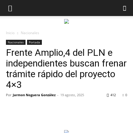
Inicio
Nacionales
Nacionales
Portada
Frente Amplio,4 del PLN e
independientes buscan frenar
trámite rápido del proyecto
4×3
Por
Jarmon Noguera González
-
19 agosto, 2025
412
0
Facebook
Twitter
Pinterest
Wha