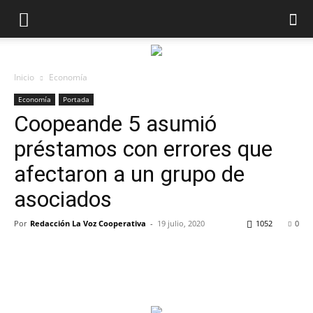
Inicio
Economía
Economía
Portada
Coopeande 5 asumió
préstamos con errores que
afectaron a un grupo de
asociados
Por
Redacción La Voz Cooperativa
-
19 julio, 2020
1052
0
Facebook
Twitter
Pinterest
Wha