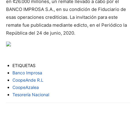
en ¢26.000 millones, un remate llevado a cabo por el
BANCO IMPROSA S.A., en su condición de Fiduciario de
esas operaciones crediticias. La invitación para este
remate fue publicada mediante edicto, en el Periódico la
República del 24 de junio, 2020.
ETIQUETAS
Banco Improsa
CoopeAnde R.L
CoopeAzalea
Tesorería Nacional
Facebook
Twitter
Pinterest
Wha